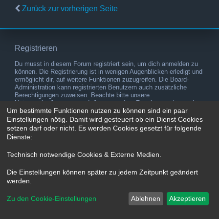
Zurück zur vorherigen Seite
Registrieren
Du musst in diesem Forum registriert sein, um dich anmelden zu
können. Die Registrierung ist in wenigen Augenblicken erledigt und
ermöglicht dir, auf weitere Funktionen zuzugreifen. Die Board-
Administration kann registrierten Benutzern auch zusätzliche
Berechtigungen zuweisen. Beachte bitte unsere
Nutzungsbedingungen und die verwandten Regelungen, bevor du
Um bestimmte Funktionen nutzen zu können sind ein paar
dich registrierst. Bitte beachte auch die jeweiligen Forenregeln,
wenn du dich in diesem Board bewegst.
Einstellungen nötig. Damit wird gesteuert ob ein Dienst Cookies
setzen darf oder nicht. Es werden Cookies gesetzt für folgende
Nutzungsbedingungen
|
Datenschutzerklärung
Dienste:
Registrieren
Technisch notwendige Cookies & Externe Medien
.
Die Einstellungen können später zu jedem Zeitpunkt geändert
werden.
Zu den Cookie-Einstellungen
Ablehnen
Akzeptieren