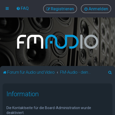
FAQ
Registrieren
Anmelden
S
Forum für Audio und Video
FM-Audio - dein audiovisuelles Forum
u
c
Information
h
e
Die Kontaktseite für die Board-Administration wurde
deaktiviert.