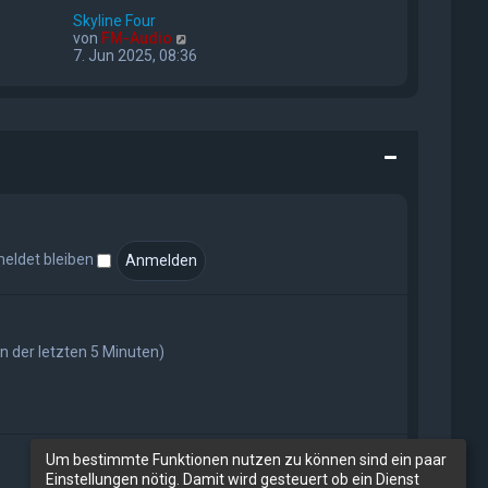
e
e
s
Skyline Four
i
t
N
von
FM-Audio
t
e
e
7. Jun 2025, 08:36
r
r
u
a
B
e
g
e
s
i
t
t
e
r
r
a
B
g
e
i
t
r
eldet bleiben
a
g
rn der letzten 5 Minuten)
Um bestimmte Funktionen nutzen zu können sind ein paar
Einstellungen nötig. Damit wird gesteuert ob ein Dienst