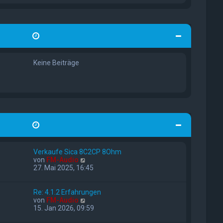
a
B
e
g
e
s
i
t
t
e
r
r
a
B
g
e
i
Keine Beiträge
t
r
a
g
Verkaufe Sica 8C2CP 8Ohm
N
von
FM-Audio
e
27. Mai 2025, 16:45
u
e
s
Re: 4.1.2 Erfahrungen
t
N
von
FM-Audio
e
e
15. Jan 2026, 09:59
r
u
B