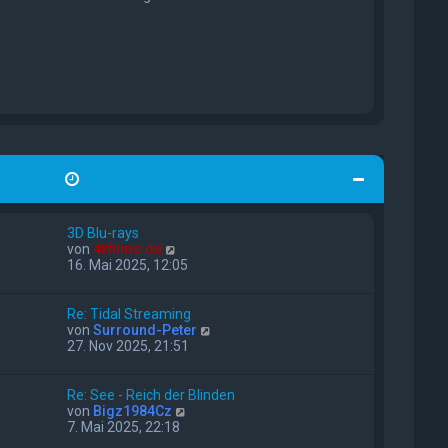
i
t
r
a
g
3D Blu-rays
N
von
4kfilme.de
e
16. Mai 2025, 12:05
u
e
s
Re: Tidal Streaming
t
N
von
Surround-Peter
e
e
27. Nov 2025, 21:51
r
u
B
e
e
s
Re: See - Reich der Blinden
i
t
N
von
Bigz1984Cz
t
e
e
7. Mai 2025, 22:18
r
r
u