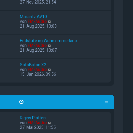
e
27. Nov 2025, 21:54
u
e
s
Marantz AV10
t
N
von
FM-Audio
e
e
21. Aug 2025, 13:03
r
u
B
e
e
s
Endstufe im Wohnzimmerkino
i
t
N
von
FM-Audio
t
e
e
21. Aug 2025, 13:07
r
r
u
a
B
e
g
e
s
SofaBaton X2
i
t
N
von
FM-Audio
t
e
e
15. Jan 2026, 09:56
r
r
u
a
B
e
g
e
s
i
t
t
e
r
r
a
B
g
e
i
Rigips Platten
t
N
von
FM-Audio
r
e
27. Mai 2025, 11:55
a
u