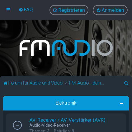
FAQ
Registrieren
Anmelden
S
Forum für Audio und Video
FM-Audio - dein audiovisuelles Forum
u
c
Elektronik
h
e
AV-Receiver / AV-Verstärker (AVR)
Audio-Video-Receiver
Themen:
3
Beiträge:
9