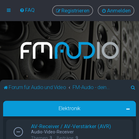
FAQ
Registrieren
Anmelden
S
Forum für Audio und Video
FM-Audio - dein audiovisuelles Forum
u
c
Elektronik
h
e
AV-Receiver / AV-Verstärker (AVR)
Audio-Video-Receiver
Themen:
3
Beiträge:
9