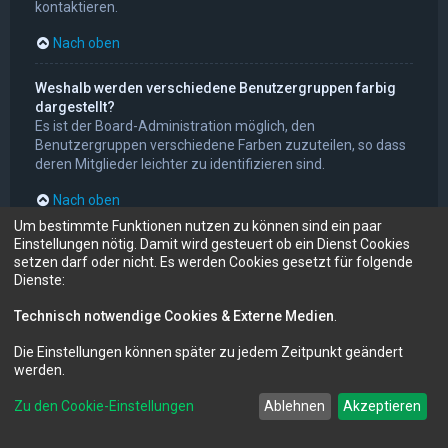
kontaktieren.
Nach oben
Weshalb werden verschiedene Benutzergruppen farbig
dargestellt?
Es ist der Board-Administration möglich, den
Benutzergruppen verschiedene Farben zuzuteilen, so dass
deren Mitglieder leichter zu identifizieren sind.
Nach oben
Um bestimmte Funktionen nutzen zu können sind ein paar
Einstellungen nötig. Damit wird gesteuert ob ein Dienst Cookies
Was ist eine Hauptgruppe?
setzen darf oder nicht. Es werden Cookies gesetzt für folgende
Wenn du Mitglied in mehr als einer Benutzergruppe bist,
Dienste:
dient die Hauptgruppe dazu, deine Gruppenfarbe sowie den
Gruppenrang, der bei dir standardmäßig angezeigt wird,
Technisch notwendige Cookies & Externe Medien
.
festzulegen. Ein Administrator kann dir die Berechtigung
geben, deine Hauptgruppe im persönlichen Bereich selbst
Die Einstellungen können später zu jedem Zeitpunkt geändert
festzulegen.
werden.
Nach oben
Zu den Cookie-Einstellungen
Ablehnen
Akzeptieren
Was bedeutet der „Das Team“-Link auf der Startseite?