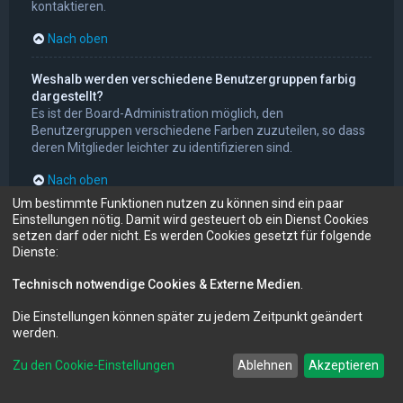
kontaktieren.
Nach oben
Weshalb werden verschiedene Benutzergruppen farbig
dargestellt?
Es ist der Board-Administration möglich, den
Benutzergruppen verschiedene Farben zuzuteilen, so dass
deren Mitglieder leichter zu identifizieren sind.
Nach oben
Um bestimmte Funktionen nutzen zu können sind ein paar
Einstellungen nötig. Damit wird gesteuert ob ein Dienst Cookies
Was ist eine Hauptgruppe?
setzen darf oder nicht. Es werden Cookies gesetzt für folgende
Wenn du Mitglied in mehr als einer Benutzergruppe bist,
Dienste:
dient die Hauptgruppe dazu, deine Gruppenfarbe sowie den
Gruppenrang, der bei dir standardmäßig angezeigt wird,
Technisch notwendige Cookies & Externe Medien
.
festzulegen. Ein Administrator kann dir die Berechtigung
geben, deine Hauptgruppe im persönlichen Bereich selbst
Die Einstellungen können später zu jedem Zeitpunkt geändert
festzulegen.
werden.
Nach oben
Zu den Cookie-Einstellungen
Ablehnen
Akzeptieren
Was bedeutet der „Das Team“-Link auf der Startseite?