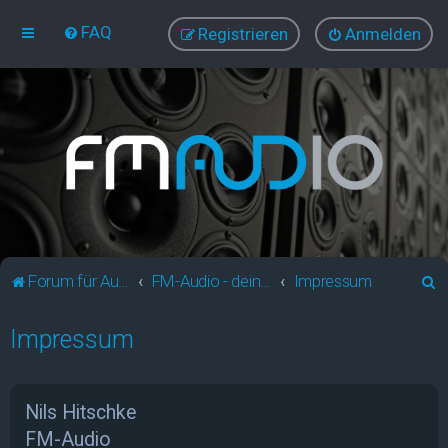
FAQ
Registrieren
Anmelden
S
Forum für Audio und Video
FM-Audio - dein audiovisuelles Forum
Impressum
u
Impressum
c
h
e
Nils Hitschke
FM-Audio